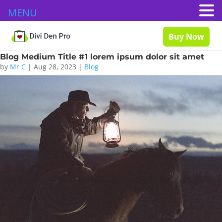
MENU
Buy Now
Blog Medium Title #1 lorem ipsum dolor sit amet
by
Mr C
|
Aug 28, 2023
|
Blog