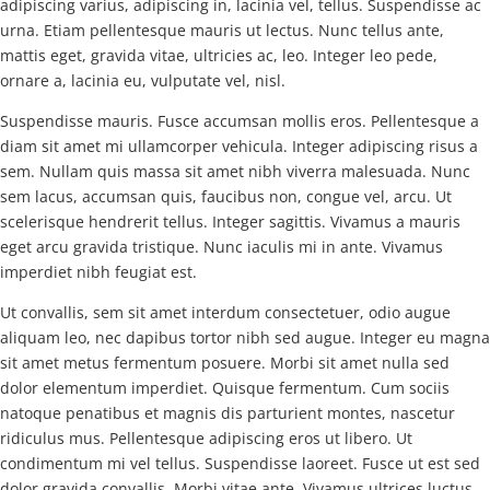
adipiscing varius, adipiscing in, lacinia vel, tellus. Suspendisse ac
urna. Etiam pellentesque mauris ut lectus. Nunc tellus ante,
mattis eget, gravida vitae, ultricies ac, leo. Integer leo pede,
ornare a, lacinia eu, vulputate vel, nisl.
Suspendisse mauris. Fusce accumsan mollis eros. Pellentesque a
diam sit amet mi ullamcorper vehicula. Integer adipiscing risus a
sem. Nullam quis massa sit amet nibh viverra malesuada. Nunc
sem lacus, accumsan quis, faucibus non, congue vel, arcu. Ut
scelerisque hendrerit tellus. Integer sagittis. Vivamus a mauris
eget arcu gravida tristique. Nunc iaculis mi in ante. Vivamus
imperdiet nibh feugiat est.
Ut convallis, sem sit amet interdum consectetuer, odio augue
aliquam leo, nec dapibus tortor nibh sed augue. Integer eu magna
sit amet metus fermentum posuere. Morbi sit amet nulla sed
dolor elementum imperdiet. Quisque fermentum. Cum sociis
natoque penatibus et magnis dis parturient montes, nascetur
ridiculus mus. Pellentesque adipiscing eros ut libero. Ut
condimentum mi vel tellus. Suspendisse laoreet. Fusce ut est sed
dolor gravida convallis. Morbi vitae ante. Vivamus ultrices luctus